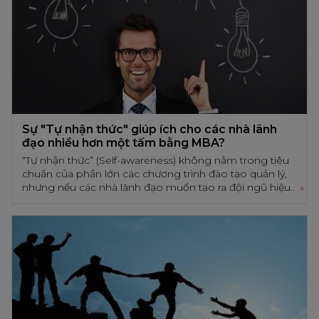
đồng cảm của mọi người.
Sự "Tự nhận thức" giúp ích cho các nhà lãnh
đạo nhiều hơn một tấm bằng MBA?
“Tự nhận thức” (Self-awareness) không nằm trong tiêu
chuẩn của phần lớn các chương trình đào tạo quản lý,
nhưng nếu các nhà lãnh đạo muốn tạo ra đội ngũ hiệu
»
quả với những con người luôn nỗ lực mang lại kết quả,
thì nên đưa “Tự nhận thức” vào hành trình nâng tầm
Sự "Tự nhận thức" giúp ích cho các nhà lãnh đạo
lãnh đạo của mình.
nhiều hơn một tấm bằng MBA?
“Tự nhận thức” (Self-awareness) không nằm trong tiêu
chuẩn của phần lớn các chương trình đào tạo quản lý,
nhưng nếu các nhà lãnh đạo muốn tạo ra đội ngũ hiệu quả
với những con người luôn nỗ lực mang lại kết quả, thì nên
đưa “Tự nhận thức” vào hành trình nâng tầm lãnh đạo của