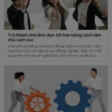
Trở thành nhà lãnh đạo tốt hơn bằng cách làm
chủ cảm xúc
Hãy tưởng tượng chúng ta đang ngồi trong một cuộc
họp bàn tròn với sếp và các đồng nghiệp. Sếp có một
quy trình mới muốn giới thiệu cho nhóm và rất hào
»
hứng với điều đó. Tuy nhiên, ngay lập tức các đồng
nghiệp bắt đầu phàn nàn và chỉ trích chiến lược mới -
Trở thành nhà lãnh đạo tốt hơn bằng cách làm
họ cảm thấy rằng điều này sẽ làm chậm tiến trình công
chủ cảm xúc
việc và làm cho công việc của họ khó khăn hơn.
Hãy tưởng tượng chúng ta đang ngồi trong một cuộc họp
bàn tròn với sếp và các đồng nghiệp. Sếp có một quy trình
mới muốn giới thiệu cho nhóm và rất hào hứng với điều đó.
Tuy nhiên, ngay lập tức các đồng nghiệp bắt đầu phàn nàn
và chỉ trích chiến lược mới - họ cảm thấy rằng điều này sẽ
làm chậm tiến trình công việc và làm cho công việc của họ