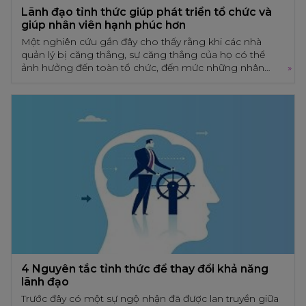
Lãnh đạo tỉnh thức giúp phát triển tổ chức và
giúp nhân viên hạnh phúc hơn
Một nghiên cứu gần đây cho thấy rằng khi các nhà
quản lý bị căng thẳng, sự căng thẳng của họ có thể
ảnh hưởng đến toàn tổ chức, đến mức những nhân
»
viên giỏi thường rời bỏ công việc vì những tiêu cực từ
nhà quản lý. Chỉ 7% nhân viên được khảo sát tin rằng
Lãnh đạo tỉnh thức giúp phát triển tổ chức và
các nhà lãnh đạo bị căng thẳng có thể lãnh đạo nhóm
giúp nhân viên hạnh phúc hơn
một cách hiệu quả và chỉ 11% nhân viên có lãnh đạo bị
căng thẳng rất bận rộn trong công việc.
Một nghiên cứu gần đây cho thấy rằng khi các nhà quản lý
bị căng thẳng, sự căng thẳng của họ có thể ảnh hưởng đến
toàn tổ chức, đến mức những nhân viên giỏi thường rời bỏ
công việc vì những tiêu cực từ nhà quản lý. Chỉ 7% nhân
viên được khảo sát tin rằng các nhà lãnh đạo bị căng thẳng
có thể lãnh đạo nhóm một cách hiệu quả và chỉ 11% nhân
viên có lãnh đạo bị căng thẳng rất bận rộn trong công việc.
4 Nguyên tắc tỉnh thức để thay đổi khả năng
lãnh đạo
Trước đây có một sự ngộ nhận đã được lan truyền giữa