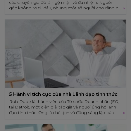
các chuyên gia đó là ngộ nhận về đa nhiệm. Nguồn
gốc không rõ từ đâu, nhưng một số người cho rằng nó
»
được sinh ra từ niềm tin sai lầm của con người về việc
chúng ta tin rằng mình có siêu năng lực và có thể làm
4 Nguyên tắc tỉnh thức để thay đổi khả năng
nhiều việc cùng một lúc.
lãnh đạo
Trước đây có một sự ngộ nhận đã được lan truyền giữa các
chuyên gia đó là ngộ nhận về đa nhiệm. Nguồn gốc không
rõ từ đâu, nhưng một số người cho rằng nó được sinh ra từ
niềm tin sai lầm của con người về việc chúng ta tin rằng
mình có siêu năng lực và có thể làm nhiều việc cùng một
lúc.
5 Hành vi tích cực của nhà Lãnh đạo tỉnh thức
Rob Dube là thành viên của Tổ chức Doanh nhân (EO)
tại Detroit, một diễn giả, tác giả và người ủng hộ lãnh
đạo tỉnh thức. Ông là chủ tịch và đồng sáng lập của
»
imageOne. Rob rất say mê trong việc mang lại trải
nghiệm phi thường cho các thành viên trong nhóm,
5 Hành vi tích cực của nhà Lãnh đạo tỉnh thức
khách hàng và cộng đồng của mình. Tuy nhiên, làm thế