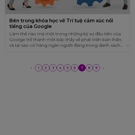
khó khăn hơn.
Bên trong khóa học về Trí tuệ cảm xúc nổi
tiếng của Google
Làm thế nào mà một trong những kỹ sư đầu tiên của
Goolge trở thành một bậc thầy về phát triển bản thân,
và tại sao có hàng ngàn người đang trong danh sách
»
chờ tham giam khóa học này của anh ấy.
Bên trong khóa học về Trí tuệ cảm xúc nổi tiếng
của Google
‹
1
2
3
4
5
6
7
8
9
›
Làm thế nào mà một trong những kỹ sư đầu tiên của
Goolge trở thành một bậc thầy về phát triển bản thân, và tại
sao có hàng ngàn người đang trong danh sách chờ tham
giam khóa học này của anh ấy.