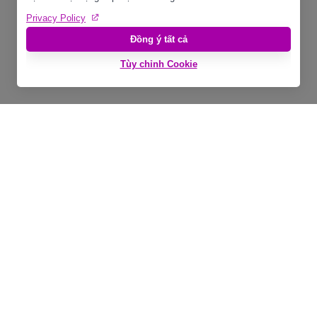
SIY VIETNAM
Tòa nhà PACE
195-197 Nguyễn Thái Bình,
Phường Bến Thành, TP.HCM