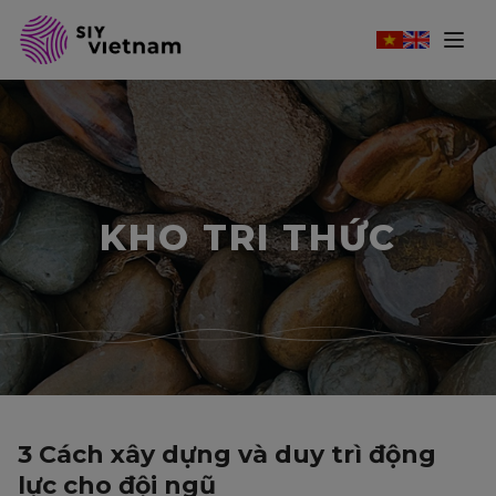
KHO TRI THỨC
3 Cách xây dựng và duy trì động
lực cho đội ngũ