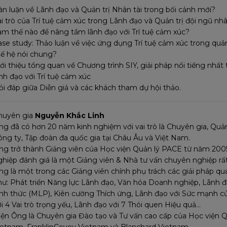
àn luận về Lãnh đạo và Quản trị Nhân tài trong bối cảnh mới?
ai trò của Trí tuệ cảm xúc trong Lãnh đạo và Quản trị đội ngũ nh
àm thế nào để nâng tầm lãnh đạo với Trí tuệ cảm xúc?
ase study: Thảo luận về việc ứng dụng Trí tuệ cảm xúc trong quản
hế hệ nói chung?
ới thiệu tổng quan về Chương trình SIY, giải pháp nổi tiếng nhất 
nh đạo với Trí tuệ cảm xúc
ỏi đáp giữa Diễn giả và các khách tham dự hội thảo.
huyên gia
Nguyễn Khắc Linh
ng đã có hơn 20 năm kinh nghiệm với vai trò là Chuyên gia, Quả
ông ty, Tập đoàn đa quốc gia tại Châu Âu và Việt Nam.
ng trở thành Giảng viên của Học viện Quản lý PACE từ năm 20
ghiệp đánh giá là một Giảng viên & Nhà tư vấn chuyên nghiệp rấ
ng là một trong các Giảng viên chính phụ trách các giải pháp q
hư: Phát triển Năng lực Lãnh đạo, Văn hóa Doanh nghiệp, Lãnh đ
ỉnh thức (MLP), Kiên cường Thích ứng, Lãnh đạo với Sức mạnh củ
i 4 Vai trò trọng yếu, Lãnh đạo với 7 Thói quen Hiệu quả…
iện Ông là Chuyên gia Đào tạo và Tư vấn cao cấp của Học viện Q
ietnam, FranklinCovey Vietnam và Blanchard Vietnam.