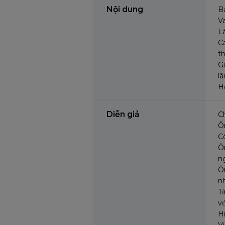
Nội dung
B
V
L
C
t
Gi
lã
H
Diễn giả
C
Ô
C
Ô
n
Ô
n
T
vớ
H
V