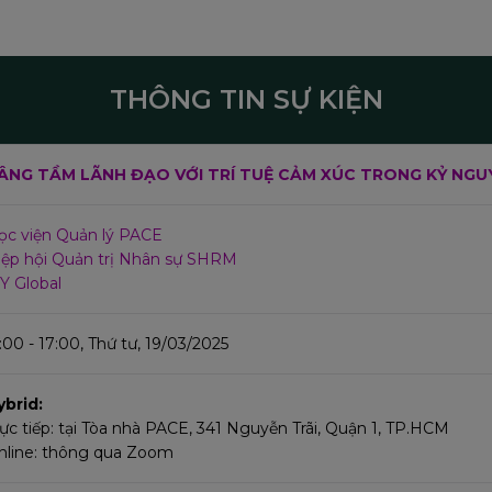
THÔNG TIN SỰ KIỆN
ÂNG TẦM LÃNH ĐẠO VỚI TRÍ TUỆ CẢM XÚC TRONG KỶ NGUY
ọc viện Quản lý PACE
iệp hội Quản trị Nhân sự SHRM
Y Global
:00 - 17:00, Thứ tư, 19/03/2025
ybrid:
rực tiếp: tại Tòa nhà PACE, 341 Nguyễn Trãi, Quận 1, TP.HCM
nline: thông qua Zoom