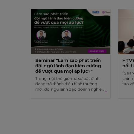
Seminar "Làm sao phát triển
HTV9
đội ngũ lãnh đạo kiên cường
nổi t
để vượt qua mọi áp lực?"
“Searc
Trong một thế giới mà sự bất định
chính 
đang trở thành điều bình thường
tạo về
mới, đội ngũ lãnh đạo doanh nghiệp
Leader
»
đang phải đối mặt với áp lực khổng
sinh r
lồ
toàn 
mặt tạ
Seminar "Làm sao phát triển
HTV9
đội ngũ lãnh đạo kiên cường
nổi 
để vượt qua mọi áp lực?"
“Sear
Trong một thế giới mà sự bất định
chính 
đang trở thành điều bình thường
đào t