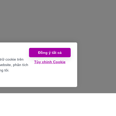
đào tạo về “Lãnh Đạo Tỉnh Thứ
ul Leadership” nổi tiếng thế
Mindful Leadership” nổi tiếng 
được sinh ra từ Google, phổ
giới được sinh ra từ Google, ph
khắp toàn cầu và nay đã chính
biến khắp toàn cầu và nay đã
có mặt tại Việt Nam.
thức có mặt tại Việt Nam.