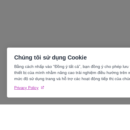
mới, đội ngũ lãnh đạo doanh nghiệp
Mindf
đang phải đối mặt với áp lực khổng
giới 
lồ
biến 
thức 