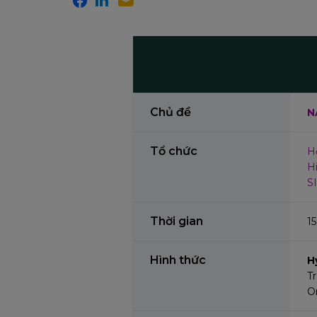
Chủ đề
N
Tổ chức
H
H
SI
Thời gian
15
Hình thức
H
T
O