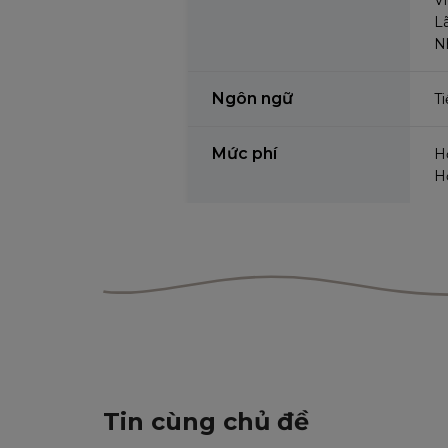
L
N
Ngôn ngữ
Ti
Mức phí
H
H
Tin cùng chủ đề