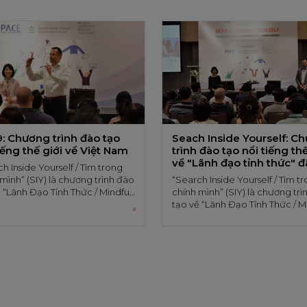
: Chương trình đào tạo
Seach Inside Yourself: C
iếng thế giới về Việt Nam
trình đào tạo nổi tiếng thế
về "Lãnh đạo tỉnh thức" đ
h Inside Yourself / Tìm trong
Việt Nam
mình” (SIY) là chương trình đào
“Search Inside Yourself / Tìm t
 “Lãnh Đạo Tỉnh Thức / Mindful
chính mình” (SIY) là chương tr
ship” nổi tiếng thế giới được
tạo về “Lãnh Đạo Tỉnh Thức / M
»
a từ Google, phổ biến khắp
Leadership” nổi tiếng thế giới 
cầu và nay đã chính thức có
sinh ra từ Google, phổ biến khă
i Việt Nam.
toàn cầu và nay đã chính thức 
: Chương trình đào tạo
Seach Inside Yourself:
mặt tại Việt Nam.
tiếng thế giới về Việt Nam
Chương trình đào tạo nổ
tiếng thế giới về "Lãnh đ
ch Inside Yourself / Tìm trong
tỉnh thức" đã đến Việt 
“Search Inside Yourself / Tìm 
mình” (SIY) là chương trình
chính mình” (SIY) là chương trì
ạo về “Lãnh Đạo Tỉnh Thức /