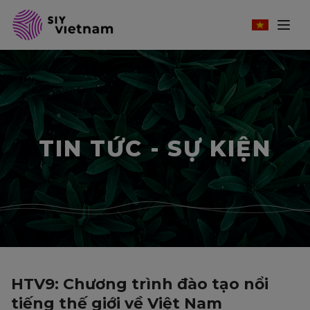
TIN TỨC - SỰ KIỆN
HTV9: Chương trình đào tạo nổi
tiếng thế giới về Việt Nam